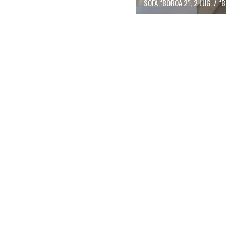
2004-2005)
SOFÁ “BOROA 2”, 2 LUG. / “