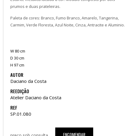
prumos e duas prateleiras.
Paleta de cores: Branco, Fumo Branco, Amarelo, Tangerina,
Carmim, Verde Floresta, Azul Noite, Cinza, Antracite e Aluminio.
W 80 cm
D 30 cm
H 97 cm
AUTOR
Daciano da Costa
REEDIÇÃO
Atelier Daciano da Costa
REF
SP.01.080
ENCOMENDAR
preço sob consulta