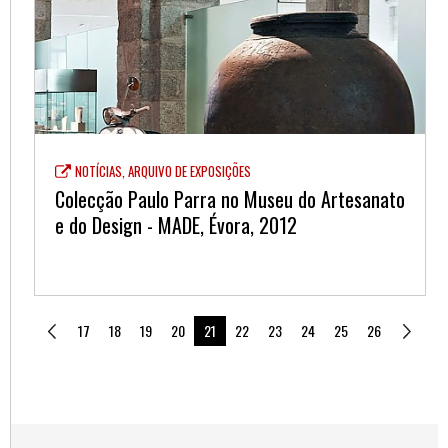
NOTÍCIAS, ARQUIVO DE EXPOSIÇÕES
Colecção Paulo Parra no Museu do Artesanato
e do Design - MADE, Évora, 2012
17
18
19
20
21
22
23
24
25
26